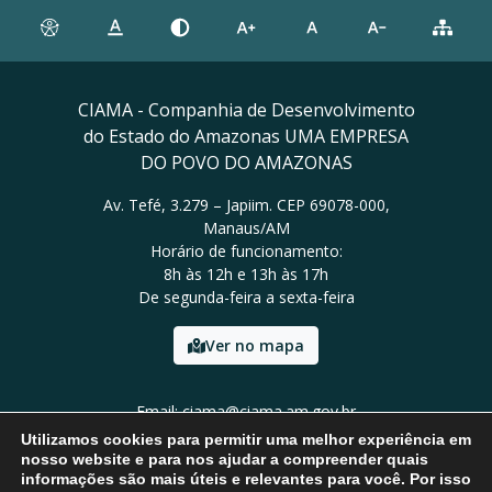
CIAMA - Companhia de Desenvolvimento
do Estado do Amazonas UMA EMPRESA
DO POVO DO AMAZONAS
Av. Tefé, 3.279 – Japiim. CEP 69078-000,
Manaus/AM
Horário de funcionamento:
8h às 12h e 13h às 17h
De segunda-feira a sexta-feira
Ver no mapa
Email: ciama@ciama.am.gov.br
Tel: (92) 2123 9999
Utilizamos cookies para permitir uma melhor experiência em
nosso website e para nos ajudar a compreender quais
informações são mais úteis e relevantes para você. Por isso