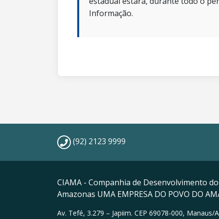
estadual estará, durante todo o per
Informação.
(92) 2123 9999
CIAMA - Companhia de Desenvolvimento do
Amazonas UMA EMPRESA DO POVO DO A
Av. Tefé, 3.279 – Japiim. CEP 69078-000, Manaus/