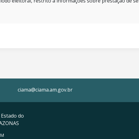
íodo eleitoral, restrito a informações sobre prestação de se
ciama@ciama.am.gov.br
 Estado do
MAZONAS
AM