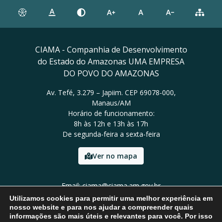
CIAMA - Companhia de Desenvolvimento
do Estado do Amazonas UMA EMPRESA
DO POVO DO AMAZONAS
Av. Tefé, 3.279 – Japiim. CEP 69078-000,
Manaus/AM
Horário de funcionamento:
8h às 12h e 13h às 17h
De segunda-feira a sexta-feira
Ver no mapa
Email: ciama@ciama.am.gov.br
Tel: (92) 2123 9999
Utilizamos cookies para permitir uma melhor experiência em
nosso website e para nos ajudar a compreender quais
informações são mais úteis e relevantes para você. Por isso