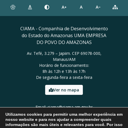
CIAMA - Companhia de Desenvolvimento
do Estado do Amazonas UMA EMPRESA
DO POVO DO AMAZONAS
Av. Tefé, 3.279 – Japiim. CEP 69078-000,
Manaus/AM
Horário de funcionamento:
8h às 12h e 13h às 17h
De segunda-feira a sexta-feira
Ver no mapa
Email: ciama@ciama.am.gov.br
Tel: (92) 2123 9999
Utilizamos cookies para permitir uma melhor experiência em
nosso website e para nos ajudar a compreender quais
informações são mais úteis e relevantes para você. Por isso