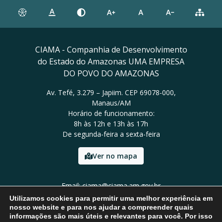
CIAMA - Companhia de Desenvolvimento
do Estado do Amazonas UMA EMPRESA
DO POVO DO AMAZONAS
Av. Tefé, 3.279 – Japiim. CEP 69078-000,
Manaus/AM
Horário de funcionamento:
8h às 12h e 13h às 17h
De segunda-feira a sexta-feira
Ver no mapa
Email: ciama@ciama.am.gov.br
Tel: (92) 2123 9999
Utilizamos cookies para permitir uma melhor experiência em
nosso website e para nos ajudar a compreender quais
informações são mais úteis e relevantes para você. Por isso