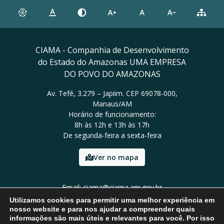
CIAMA - Companhia de Desenvolvimento
do Estado do Amazonas UMA EMPRESA
DO POVO DO AMAZONAS
Av. Tefé, 3.279 – Japiim. CEP 69078-000,
Manaus/AM
Horário de funcionamento:
8h às 12h e 13h às 17h
De segunda-feira a sexta-feira
Ver no mapa
Email: ciama@ciama.am.gov.br
Tel: (92) 2123 9999
Utilizamos cookies para permitir uma melhor experiência em
nosso website e para nos ajudar a compreender quais
informações são mais úteis e relevantes para você. Por isso