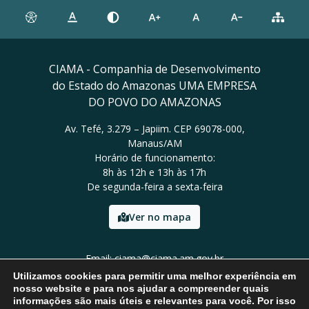
CIAMA - Companhia de Desenvolvimento
do Estado do Amazonas UMA EMPRESA
DO POVO DO AMAZONAS
Av. Tefé, 3.279 – Japiim. CEP 69078-000,
Manaus/AM
Horário de funcionamento:
8h às 12h e 13h às 17h
De segunda-feira a sexta-feira
Ver no mapa
Email: ciama@ciama.am.gov.br
Tel: (92) 2123 9999
Utilizamos cookies para permitir uma melhor experiência em
nosso website e para nos ajudar a compreender quais
informações são mais úteis e relevantes para você. Por isso