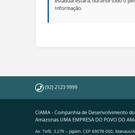
estadual estará, durante todo o per
Informação.
(92) 2123 9999
CIAMA - Companhia de Desenvolvimento do
Amazonas UMA EMPRESA DO POVO DO A
Av. Tefé, 3.279 – Japiim. CEP 69078-000, Manaus/