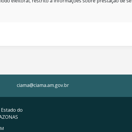
íodo eleitoral, restrito a informações sobre prestação de se
ciama@ciama.am.gov.br
 Estado do
MAZONAS
AM