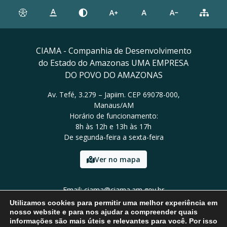
CIAMA - Companhia de Desenvolvimento
do Estado do Amazonas UMA EMPRESA
DO POVO DO AMAZONAS
Av. Tefé, 3.279 – Japiim. CEP 69078-000,
Manaus/AM
Horário de funcionamento:
8h às 12h e 13h às 17h
De segunda-feira a sexta-feira
Ver no mapa
Email: ciama@ciama.am.gov.br
Tel: (92) 2123 9999
Utilizamos cookies para permitir uma melhor experiência em
nosso website e para nos ajudar a compreender quais
informações são mais úteis e relevantes para você. Por isso