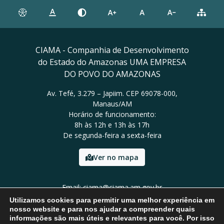
CIAMA - Companhia de Desenvolvimento
do Estado do Amazonas UMA EMPRESA
DO POVO DO AMAZONAS
Av. Tefé, 3.279 – Japiim. CEP 69078-000,
Manaus/AM
Horário de funcionamento:
8h às 12h e 13h às 17h
De segunda-feira a sexta-feira
Ver no mapa
Email: ciama@ciama.am.gov.br
Tel: (92) 2123 9999
Utilizamos cookies para permitir uma melhor experiência em
nosso website e para nos ajudar a compreender quais
informações são mais úteis e relevantes para você. Por isso