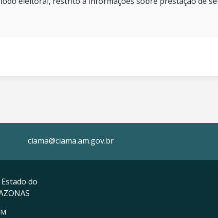
íodo eleitoral, restrito a informações sobre prestação de se
ciama@ciama.am.gov.br
 Estado do
MAZONAS
AM