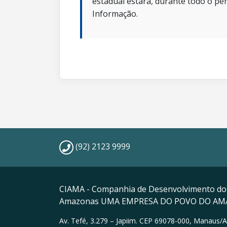
estadual estará, durante todo o per
Informação.
(92) 2123 9999
CIAMA - Companhia de Desenvolvimento do
Amazonas UMA EMPRESA DO POVO DO A
Av. Tefé, 3.279 – Japiim. CEP 69078-000, Manaus/