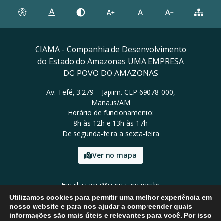
CIAMA - Companhia de Desenvolvimento
do Estado do Amazonas UMA EMPRESA
DO POVO DO AMAZONAS
Av. Tefé, 3.279 – Japiim. CEP 69078-000,
Manaus/AM
Horário de funcionamento:
8h às 12h e 13h às 17h
De segunda-feira a sexta-feira
Ver no mapa
Email: ciama@ciama.am.gov.br
Tel: (92) 2123 9999
Utilizamos cookies para permitir uma melhor experiência em
nosso website e para nos ajudar a compreender quais
informações são mais úteis e relevantes para você. Por isso