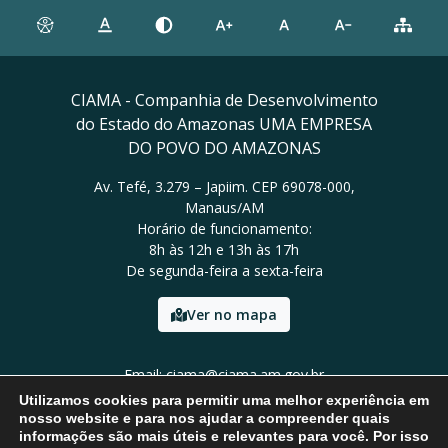
CIAMA - Companhia de Desenvolvimento
do Estado do Amazonas UMA EMPRESA
DO POVO DO AMAZONAS
Av. Tefé, 3.279 – Japiim. CEP 69078-000,
Manaus/AM
Horário de funcionamento:
8h às 12h e 13h às 17h
De segunda-feira a sexta-feira
Ver no mapa
Email: ciama@ciama.am.gov.br
Tel: (92) 2123 9999
Utilizamos cookies para permitir uma melhor experiência em
nosso website e para nos ajudar a compreender quais
informações são mais úteis e relevantes para você. Por isso