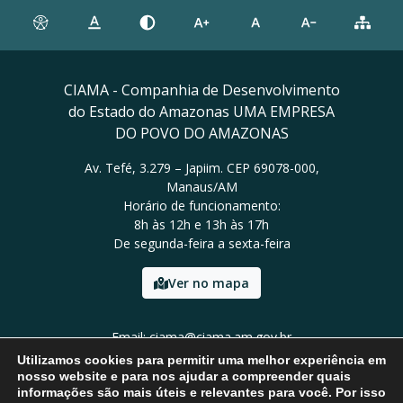
CIAMA - Companhia de Desenvolvimento
do Estado do Amazonas UMA EMPRESA
DO POVO DO AMAZONAS
Av. Tefé, 3.279 – Japiim. CEP 69078-000,
Manaus/AM
Horário de funcionamento:
8h às 12h e 13h às 17h
De segunda-feira a sexta-feira
Ver no mapa
Email: ciama@ciama.am.gov.br
Tel: (92) 2123 9999
Utilizamos cookies para permitir uma melhor experiência em
nosso website e para nos ajudar a compreender quais
informações são mais úteis e relevantes para você. Por isso