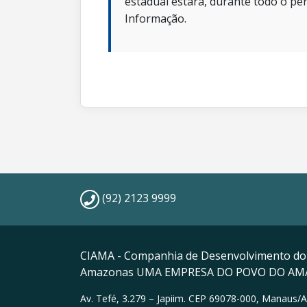
estadual estará, durante todo o per
Informação.
(92) 2123 9999
CIAMA - Companhia de Desenvolvimento do
Amazonas UMA EMPRESA DO POVO DO A
Av. Tefé, 3.279 – Japiim. CEP 69078-000, Manaus/