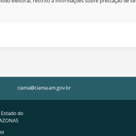
íodo eleitoral, restrito a informações sobre prestação de se
ciama@ciama.am.gov.br
 Estado do
MAZONAS
AM