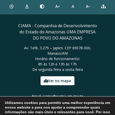
CIAMA - Companhia de Desenvolvimento
do Estado do Amazonas UMA EMPRESA
DO POVO DO AMAZONAS
Av. Tefé, 3.279 – Japiim. CEP 69078-000,
Manaus/AM
Horário de funcionamento:
8h às 12h e 13h às 17h
De segunda-feira a sexta-feira
Ver no mapa
Email: ciama@ciama.am.gov.br
Tel: (92) 2123 9999
Utilizamos cookies para permitir uma melhor experiência em
nosso website e para nos ajudar a compreender quais
informações são mais úteis e relevantes para você. Por isso