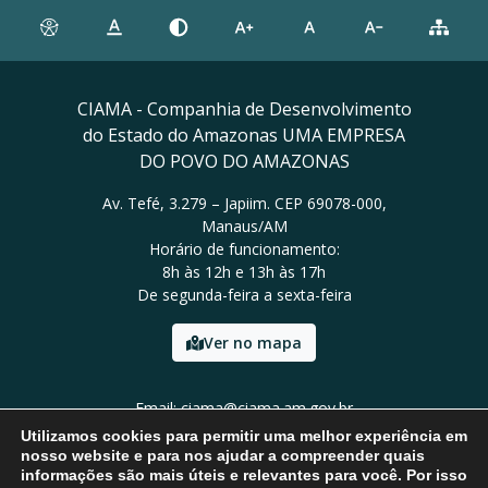
CIAMA - Companhia de Desenvolvimento
do Estado do Amazonas UMA EMPRESA
DO POVO DO AMAZONAS
Av. Tefé, 3.279 – Japiim. CEP 69078-000,
Manaus/AM
Horário de funcionamento:
8h às 12h e 13h às 17h
De segunda-feira a sexta-feira
Ver no mapa
Email: ciama@ciama.am.gov.br
Tel: (92) 2123 9999
Utilizamos cookies para permitir uma melhor experiência em
nosso website e para nos ajudar a compreender quais
informações são mais úteis e relevantes para você. Por isso