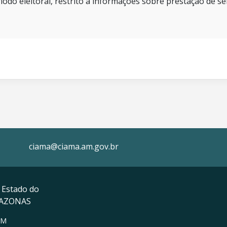
íodo eleitoral, restrito a informações sobre prestação de se
ciama@ciama.am.gov.br
 Estado do
MAZONAS
AM