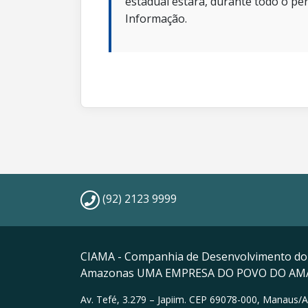
estadual estará, durante todo o per
Informação.
(92) 2123 9999
CIAMA - Companhia de Desenvolvimento do
Amazonas UMA EMPRESA DO POVO DO A
Av. Tefé, 3.279 – Japiim. CEP 69078-000, Manaus/