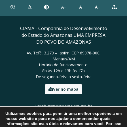
CIAMA - Companhia de Desenvolvimento
do Estado do Amazonas UMA EMPRESA
DO POVO DO AMAZONAS
Av. Tefé, 3.279 – Japiim. CEP 69078-000,
Manaus/AM
Horário de funcionamento:
8h às 12h e 13h às 17h
De segunda-feira a sexta-feira
Ver no mapa
Email: ciama@ciama.am.gov.br
Tel: (92) 2123 9999
Utilizamos cookies para permitir uma melhor experiência em
nosso website e para nos ajudar a compreender quais
informações são mais úteis e relevantes para você. Por isso