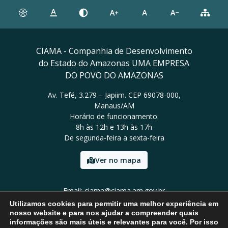
CIAMA - Companhia de Desenvolvimento
do Estado do Amazonas UMA EMPRESA
DO POVO DO AMAZONAS
Av. Tefé, 3.279 – Japiim. CEP 69078-000,
Manaus/AM
Horário de funcionamento:
8h às 12h e 13h às 17h
De segunda-feira a sexta-feira
Ver no mapa
Email: ciama@ciama.am.gov.br
Tel: (92) 2123 9999
Utilizamos cookies para permitir uma melhor experiência em
nosso website e para nos ajudar a compreender quais
informações são mais úteis e relevantes para você. Por isso