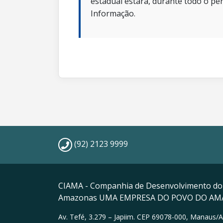
estadual estará, durante todo o per
Informação.
(92) 2123 9999
CIAMA - Companhia de Desenvolvimento do
Amazonas UMA EMPRESA DO POVO DO A
Av. Tefé, 3.279 – Japiim. CEP 69078-000, Manaus/