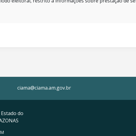
íodo eleitoral, restrito a informações sobre prestação de se
ciama@ciama.am.gov.br
 Estado do
MAZONAS
AM