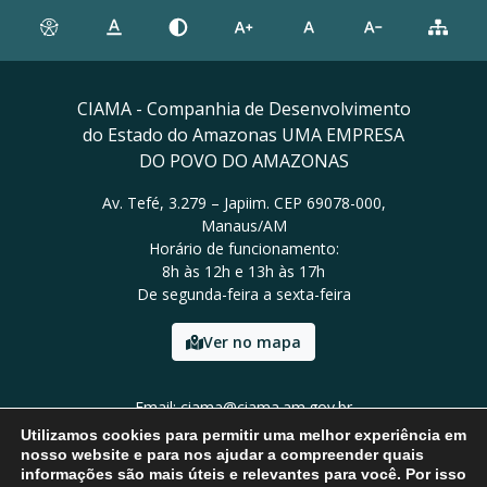
CIAMA - Companhia de Desenvolvimento
do Estado do Amazonas UMA EMPRESA
DO POVO DO AMAZONAS
Av. Tefé, 3.279 – Japiim. CEP 69078-000,
Manaus/AM
Horário de funcionamento:
8h às 12h e 13h às 17h
De segunda-feira a sexta-feira
Ver no mapa
Email: ciama@ciama.am.gov.br
Tel: (92) 2123 9999
Utilizamos cookies para permitir uma melhor experiência em
nosso website e para nos ajudar a compreender quais
informações são mais úteis e relevantes para você. Por isso