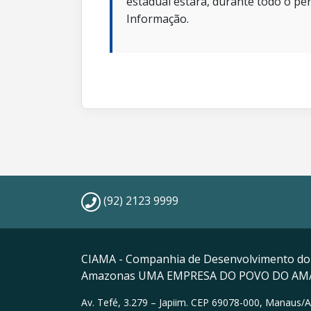
estadual estará, durante todo o per
Informação.
(92) 2123 9999
CIAMA - Companhia de Desenvolvimento do
Amazonas UMA EMPRESA DO POVO DO A
Av. Tefé, 3.279 – Japiim. CEP 69078-000, Manaus/