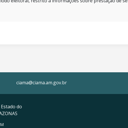
íodo eleitoral, restrito a informações sobre prestação de se
ciama@ciama.am.gov.br
 Estado do
MAZONAS
AM