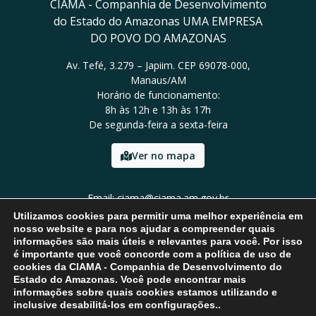
CIAMA - Companhia de Desenvolvimento
do Estado do Amazonas UMA EMPRESA
DO POVO DO AMAZONAS
Av. Tefé, 3.279 – Japiim. CEP 69078-000,
Manaus/AM
Horário de funcionamento:
8h às 12h e 13h às 17h
De segunda-feira a sexta-feira
Ver no mapa
Email: ciama@ciama.am.gov.br
Tel: (92) 2123 9999
Utilizamos cookies para permitir uma melhor experiência em
nosso website e para nos ajudar a compreender quais
informações são mais úteis e relevantes para você. Por isso
é importante que você concorde com a política de uso de
cookies da CIAMA - Companhia de Desenvolvimento do
Estado do Amazonas. Você pode encontrar mais
informações sobre quais cookies estamos utilizando e
inclusive desabilitá-los em configurações..